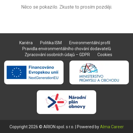
Něco se pokazilo. Zkuste to prosím později.
Kariéra
Politika ISM
Environmentální profil
Pravidla environmentálního chování dodavatelů
Zpracování osobních údajů – GDPR
Cookies
Copyright 2026 ©
ARION spol. s r.o.
| Powered by
Alma Career